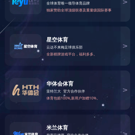
首页
业绩实力
企业业绩
当前位置：
>>
>>
来源：本站 | 编辑：管理
丽景国际双语幼儿园工程，建筑面积：
26919.02㎡，
被评为
2013
年（
上一篇：
金秀瑶族自治县幼儿园
下一篇：
绿水仙城
友情链接：
政府类网站链接
集团网站链接